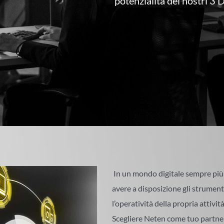
potenzialità dei nostri 3 
In un mondo digitale sempre pi
avere a disposizione gli strument
l’operatività della propria attività
Scegliere Neten come tuo partner