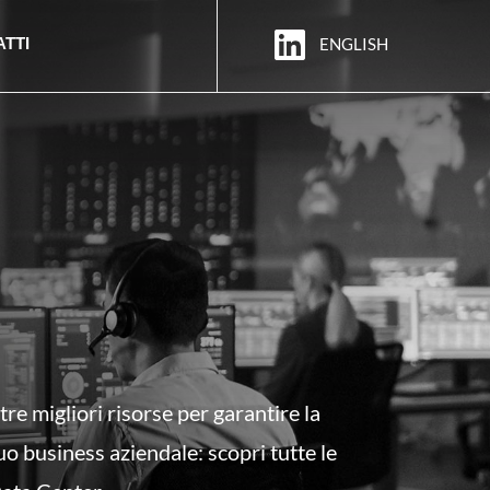
ENGLISH
TTI
re migliori risorse per garantire la
tuo business aziendale
: scopri tutte le