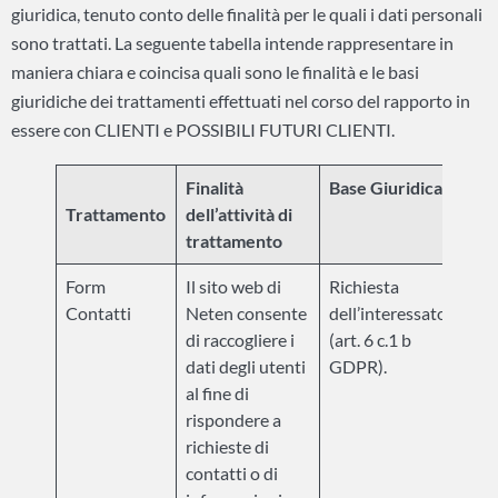
giuridica, tenuto conto delle finalità per le quali i dati personali
sono trattati. La seguente tabella intende rappresentare in
maniera chiara e coincisa quali sono le finalità e le basi
giuridiche dei trattamenti effettuati nel corso del rapporto in
essere con CLIENTI e POSSIBILI FUTURI CLIENTI.
Finalità
Base Giuridica
Per
Trattamento
dell’attività di
Con
trattamento
Form
Il sito web di
Richiesta
Per 
Contatti
Neten consente
dell’interessato
mes
di raccogliere i
(art. 6 c.1 b
mom
dati degli utenti
GDPR).
rich
al fine di
con
rispondere a
dell
richieste di
clie
contatti o di