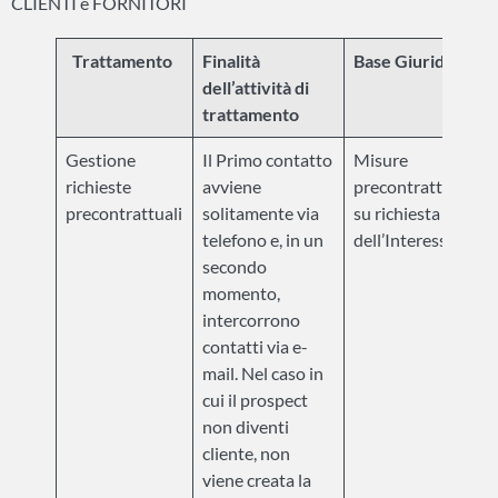
CLIENTI e FORNITORI
Trattamento
Finalità
Base Giuridica
dell’attività di
trattamento
Gestione
Il Primo contatto
Misure
richieste
avviene
precontrattuali
precontrattuali
solitamente via
su richiesta
telefono e, in un
dell’Interessato.
secondo
momento,
intercorrono
contatti via e-
mail. Nel caso in
cui il prospect
non diventi
cliente, non
viene creata la