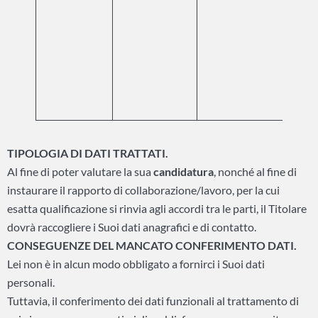
cate
part
dati
acqu
in c
curr
spon
TIPOLOGIA DI DATI TRATTATI.
Al fine di poter valutare la sua
candidatura
, nonché al fine di
instaurare il rapporto di collaborazione/lavoro, per la cui
esatta qualificazione si rinvia agli accordi tra le parti, il Titolare
dovrà raccogliere i Suoi dati anagrafici e di contatto.
CONSEGUENZE DEL MANCATO CONFERIMENTO DATI.
Lei non è in alcun modo obbligato a fornirci i Suoi dati
personali.
Tuttavia, il conferimento dei dati funzionali al trattamento di