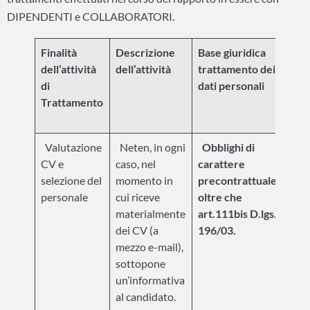
DIPENDENTI e COLLABORATORI.
Finalità
Descrizione
Base giuridica
Base
dell’attività
dell’attività
trattamento dei
tra
di
dati personali
dati
Trattamento
Valutazione
Neten, in ogni
Obblighi di
CV e
caso, nel
carattere
L’au
selezione del
momento in
precontrattuale
gene
personale
cui riceve
oltre che
Gar
materialmente
art.111bis D.lgs.
Pri
dei CV (a
196/03.
(pr
mezzo e-mail),
n. 1
sottopone
5.06
un’informativa
appl
al candidato.
trat