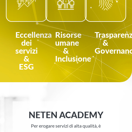
Eccellenza
Risorse
Trasparen
dei
umane
&
servizi
&
Governan
&
Inclusione
ESG
NETEN ACADEMY
Per erogare servizi di alta qualità, è